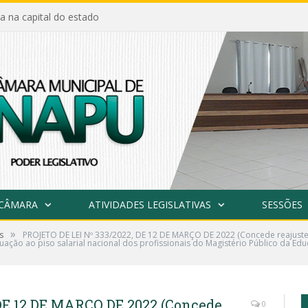
a na capital do estado
 CÂMARA
ATIVIDADES LEGISLATIVAS
SESSÕES
»
s
PROJETO DE LEI Nº 333/2022, DE 12 DE MARÇO DE 2022 (Concede reajust
uação ao piso salarial nacional dos profissionais do Magistério Público da Ed
DE 12 DE MARÇO DE 2022 (Concede
0