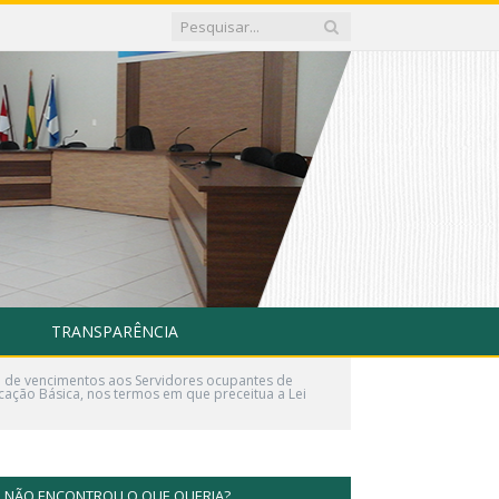
TRANSPARÊNCIA
e de vencimentos aos Servidores ocupantes de
ucação Básica, nos termos em que preceitua a Lei
NÃO ENCONTROU O QUE QUERIA?