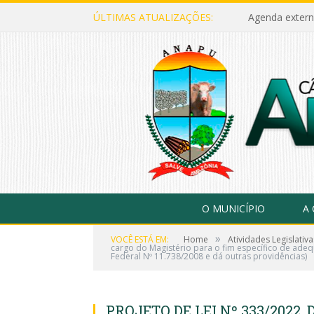
ÚLTIMAS ATUALIZAÇÕES:
Agenda extern
O MUNICÍPIO
A
»
VOCÊ ESTÁ EM:
Home
Atividades Legislativa
cargo do Magistério para o fim específico de adeq
Federal Nº 11.738/2008 e dá outras providências)
PROJETO DE LEI Nº 333/2022, 