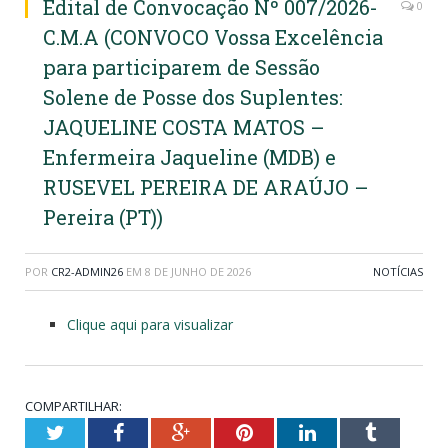
Edital de Convocação Nº 007/2026-
0
C.M.A (CONVOCO Vossa Excelência
para participarem de Sessão
Solene de Posse dos Suplentes:
JAQUELINE COSTA MATOS –
Enfermeira Jaqueline (MDB) e
RUSEVEL PEREIRA DE ARAÚJO –
Pereira (PT))
POR
CR2-ADMIN26
EM
8 DE JUNHO DE 2026
NOTÍCIAS
Clique aqui para visualizar
COMPARTILHAR:
Twitter
Facebook
Google+
Pinterest
LinkedIn
Tumblr