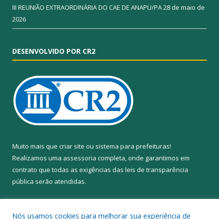
III REUNIÃO EXTRAORDINÁRIA DO CAE DE ANAPU/PA
28 de maio de
2026
DESENVOLVIDO POR CR2
Muito mais que
criar site
ou
sistema para prefeituras
!
Realizamos uma
assessoria
completa, onde garantimos em
contrato que todas as exigências das
leis de transparência
pública
serão atendidas.
Conheça o
PNTP
e o
Radar da Transparência Pública
Nós usamos cookies para melhorar sua experiência de