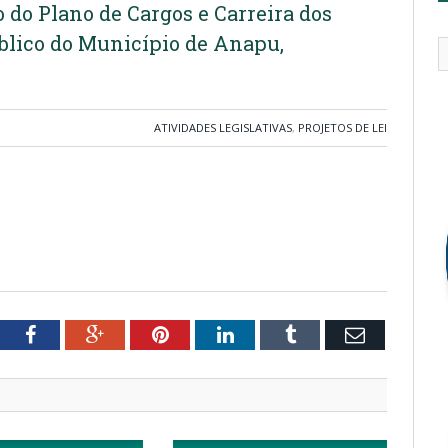
o do Plano de Cargos e Carreira dos
úblico do Município de Anapu,
ATIVIDADES LEGISLATIVAS
,
PROJETOS DE LEI
tter
Facebook
Google+
Pinterest
LinkedIn
Tumblr
Email