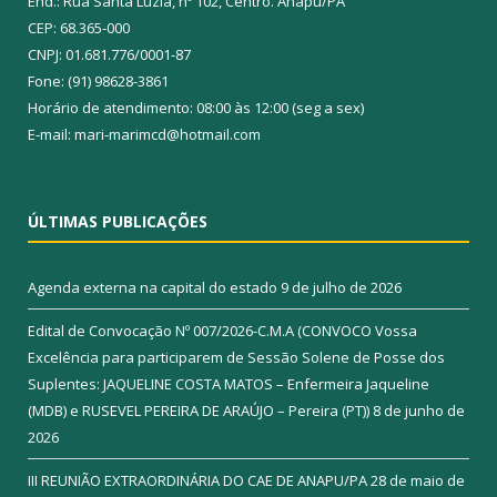
End.: Rua Santa Luzia, nº 102, Centro. Anapu/PA
CEP: 68.365-000
CNPJ: 01.681.776/0001-87
Fone: (91) 98628-3861
Horário de atendimento: 08:00 às 12:00 (seg a sex)
E-mail: mari-marimcd@hotmail.com
ÚLTIMAS PUBLICAÇÕES
Agenda externa na capital do estado
9 de julho de 2026
Edital de Convocação Nº 007/2026-C.M.A (CONVOCO Vossa
Excelência para participarem de Sessão Solene de Posse dos
Suplentes: JAQUELINE COSTA MATOS – Enfermeira Jaqueline
(MDB) e RUSEVEL PEREIRA DE ARAÚJO – Pereira (PT))
8 de junho de
2026
III REUNIÃO EXTRAORDINÁRIA DO CAE DE ANAPU/PA
28 de maio de