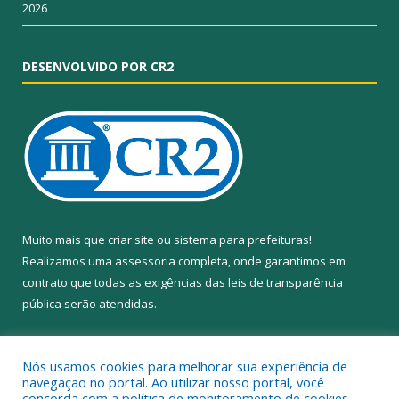
2026
DESENVOLVIDO POR CR2
Muito mais que
criar site
ou
sistema para prefeituras
!
Realizamos uma
assessoria
completa, onde garantimos em
contrato que todas as exigências das
leis de transparência
pública
serão atendidas.
Conheça o
PNTP
e o
Radar da Transparência Pública
Nós usamos cookies para melhorar sua experiência de
navegação no portal. Ao utilizar nosso portal, você
concorda com a política de monitoramento de cookies.