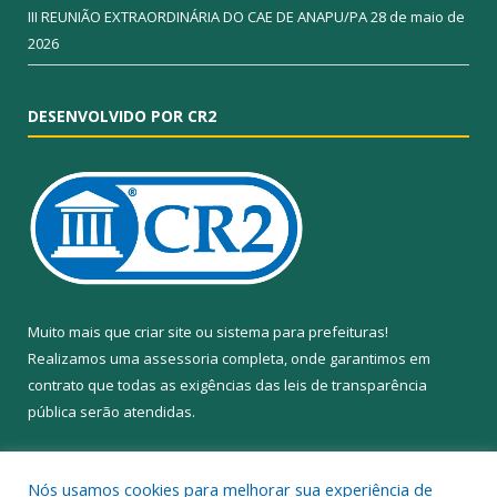
III REUNIÃO EXTRAORDINÁRIA DO CAE DE ANAPU/PA
28 de maio de
2026
DESENVOLVIDO POR CR2
Muito mais que
criar site
ou
sistema para prefeituras
!
Realizamos uma
assessoria
completa, onde garantimos em
contrato que todas as exigências das
leis de transparência
pública
serão atendidas.
Conheça o
PNTP
e o
Radar da Transparência Pública
Nós usamos cookies para melhorar sua experiência de