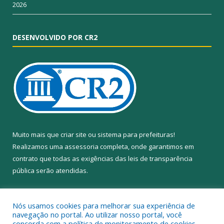
2026
DESENVOLVIDO POR CR2
Muito mais que
criar site
ou
sistema para prefeituras
!
Realizamos uma
assessoria
completa, onde garantimos em
contrato que todas as exigências das
leis de transparência
pública
serão atendidas.
Conheça o
PNTP
e o
Radar da Transparência Pública
Nós usamos cookies para melhorar sua experiência de
navegação no portal. Ao utilizar nosso portal, você
concorda com a política de monitoramento de cookies.