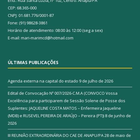
End.: Rua Santa Luzia, nº 102, Centro. Anapu/PA
CEP: 68.365-000
CNPJ: 01.681.776/0001-87
Fone: (91) 98628-3861
Horário de atendimento: 08:00 às 12:00 (seg a sex)
E-mail: mari-marimcd@hotmail.com
ÚLTIMAS PUBLICAÇÕES
Agenda externa na capital do estado
9 de julho de 2026
Edital de Convocação Nº 007/2026-C.M.A (CONVOCO Vossa
Excelência para participarem de Sessão Solene de Posse dos
Suplentes: JAQUELINE COSTA MATOS – Enfermeira Jaqueline
(MDB) e RUSEVEL PEREIRA DE ARAÚJO – Pereira (PT))
8 de junho de
2026
III REUNIÃO EXTRAORDINÁRIA DO CAE DE ANAPU/PA
28 de maio de