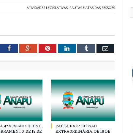
ATIVIDADES LEGISLATIVAS
,
PAUTAS E ATAS DAS SESSÕES
tter
Facebook
Google+
Pinterest
LinkedIn
Tumblr
Email
A 4ª SESSÃO SOLENE
PAUTA DA 6ª SESSÃO
RRAMENTO, DE 18 DE
EXTRAORDINÁRIA, DE 18 DE