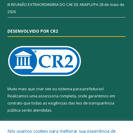
III REUNIÃO EXTRAORDINÁRIA DO CAE DE ANAPU/PA
28 de maio de
2026
DESENVOLVIDO POR CR2
Muito mais que
criar site
ou
sistema para prefeituras
!
Realizamos uma
assessoria
completa, onde garantimos em
contrato que todas as exigências das
leis de transparência
pública
serão atendidas.
Conheça o
PNTP
e o
Radar da Transparência Pública
Nós usamos cookies para melhorar sua experiência de