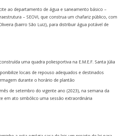
licite ao departamento de água e saneamento básico –
nfraestrutura – SEOVI, que construa um chafariz público, com
liveira (bairro São Luiz), para distribuir água potável de
onstruída uma quadra poliesportiva na E.M.E.F. Santa Júlia
ponibilize locais de repouso adequados e destinados
fermagem durante o horário de plantão
mês de setembro do vigente ano (2023), na semana da
lize em ato simbólico uma sessão extraordinária
minhe a esta egrégia casa de leis um projeto de lei para