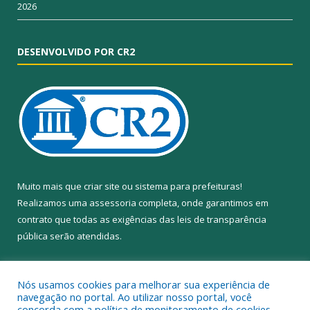
2026
DESENVOLVIDO POR CR2
Muito mais que
criar site
ou
sistema para prefeituras
!
Realizamos uma
assessoria
completa, onde garantimos em
contrato que todas as exigências das
leis de transparência
pública
serão atendidas.
Conheça o
PNTP
e o
Radar da Transparência Pública
Nós usamos cookies para melhorar sua experiência de
navegação no portal. Ao utilizar nosso portal, você
concorda com a política de monitoramento de cookies.