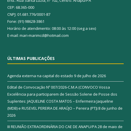
End.: Rua Santa Luzia, nº 102, Centro. Anapu/PA
CEP: 68.365-000
CNPJ: 01.681.776/0001-87
Fone: (91) 98628-3861
Horário de atendimento: 08:00 às 12:00 (seg a sex)
E-mail: mari-marimcd@hotmail.com
ÚLTIMAS PUBLICAÇÕES
Agenda externa na capital do estado
9 de julho de 2026
Edital de Convocação Nº 007/2026-C.M.A (CONVOCO Vossa
Excelência para participarem de Sessão Solene de Posse dos
Suplentes: JAQUELINE COSTA MATOS – Enfermeira Jaqueline
(MDB) e RUSEVEL PEREIRA DE ARAÚJO – Pereira (PT))
8 de junho de
2026
III REUNIÃO EXTRAORDINÁRIA DO CAE DE ANAPU/PA
28 de maio de