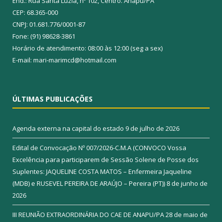
End.: Rua Santa Luzia, nº 102, Centro. Anapu/PA
CEP: 68.365-000
CNPJ: 01.681.776/0001-87
Fone: (91) 98628-3861
Horário de atendimento: 08:00 às 12:00 (seg a sex)
E-mail: mari-marimcd@hotmail.com
ÚLTIMAS PUBLICAÇÕES
Agenda externa na capital do estado
9 de julho de 2026
Edital de Convocação Nº 007/2026-C.M.A (CONVOCO Vossa
Excelência para participarem de Sessão Solene de Posse dos
Suplentes: JAQUELINE COSTA MATOS – Enfermeira Jaqueline
(MDB) e RUSEVEL PEREIRA DE ARAÚJO – Pereira (PT))
8 de junho de
2026
III REUNIÃO EXTRAORDINÁRIA DO CAE DE ANAPU/PA
28 de maio de