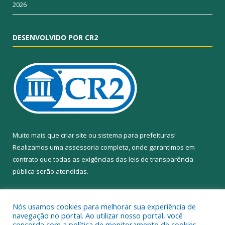
2026
DESENVOLVIDO POR CR2
Muito mais que
criar site
ou
sistema para prefeituras
!
Realizamos uma
assessoria
completa, onde garantimos em
contrato que todas as exigências das
leis de transparência
pública
serão atendidas.
Conheça o
PNTP
e o
Radar da Transparência Pública
Nós usamos cookies para melhorar sua experiência de
navegação no portal. Ao utilizar nosso portal, você
concorda com a política de monitoramento de cookies.