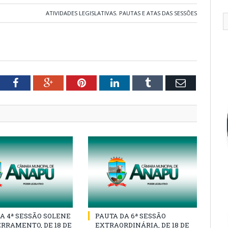
ATIVIDADES LEGISLATIVAS
,
PAUTAS E ATAS DAS SESSÕES
tter
Facebook
Google+
Pinterest
LinkedIn
Tumblr
Email
A 4ª SESSÃO SOLENE
PAUTA DA 6ª SESSÃO
RRAMENTO, DE 18 DE
EXTRAORDINÁRIA, DE 18 DE