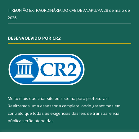
III REUNIÃO EXTRAORDINÁRIA DO CAE DE ANAPU/PA
28 de maio de
2026
DESENVOLVIDO POR CR2
Muito mais que
criar site
ou
sistema para prefeituras
!
Realizamos uma
assessoria
completa, onde garantimos em
contrato que todas as exigências das
leis de transparência
pública
serão atendidas.
Conheça o
PNTP
e o
Radar da Transparência Pública