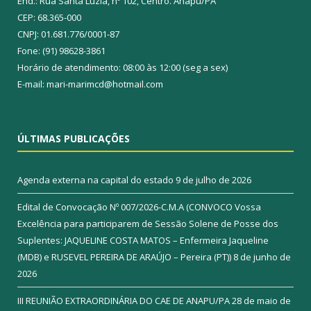
End.: Rua Santa Luzia, nº 102, Centro. Anapu/PA
CEP: 68.365-000
CNPJ: 01.681.776/0001-87
Fone: (91) 98628-3861
Horário de atendimento: 08:00 às 12:00 (seg a sex)
E-mail: mari-marimcd@hotmail.com
ÚLTIMAS PUBLICAÇÕES
Agenda externa na capital do estado
9 de julho de 2026
Edital de Convocação Nº 007/2026-C.M.A (CONVOCO Vossa
Excelência para participarem de Sessão Solene de Posse dos
Suplentes: JAQUELINE COSTA MATOS – Enfermeira Jaqueline
(MDB) e RUSEVEL PEREIRA DE ARAÚJO – Pereira (PT))
8 de junho de
2026
III REUNIÃO EXTRAORDINÁRIA DO CAE DE ANAPU/PA
28 de maio de