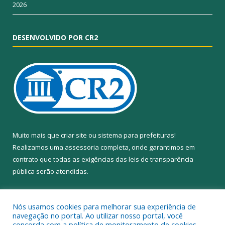
2026
DESENVOLVIDO POR CR2
Muito mais que
criar site
ou
sistema para prefeituras
!
Realizamos uma
assessoria
completa, onde garantimos em
contrato que todas as exigências das
leis de transparência
pública
serão atendidas.
Conheça o
PNTP
e o
Radar da Transparência Pública
Nós usamos cookies para melhorar sua experiência de
navegação no portal. Ao utilizar nosso portal, você
concorda com a política de monitoramento de cookies.