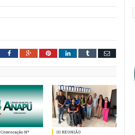
tter
Facebook
Google+
Pinterest
LinkedIn
Tumblr
Email
e Convocação Nº
III REUNIÃO