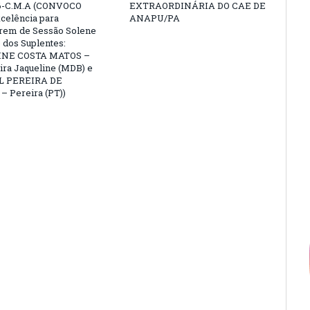
6-C.M.A (CONVOCO
EXTRAORDINÁRIA DO CAE DE
celência para
ANAPU/PA
arem de Sessão Solene
 dos Suplentes:
NE COSTA MATOS –
ra Jaqueline (MDB) e
L PEREIRA DE
 Pereira (PT))