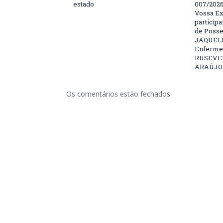
estado
007/202
Vossa Ex
particip
de Posse
JAQUELI
Enfermei
RUSEVE
ARAÚJO –
Os comentários estão fechados.