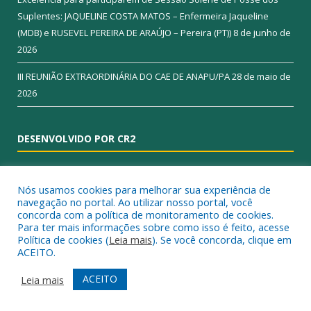
Suplentes: JAQUELINE COSTA MATOS – Enfermeira Jaqueline
(MDB) e RUSEVEL PEREIRA DE ARAÚJO – Pereira (PT))
8 de junho de
2026
III REUNIÃO EXTRAORDINÁRIA DO CAE DE ANAPU/PA
28 de maio de
2026
DESENVOLVIDO POR CR2
Nós usamos cookies para melhorar sua experiência de
navegação no portal. Ao utilizar nosso portal, você
concorda com a política de monitoramento de cookies.
Para ter mais informações sobre como isso é feito, acesse
Política de cookies (
Leia mais
). Se você concorda, clique em
ACEITO.
Muito mais que
criar site
ou
sistema para prefeituras
!
ACEITO
Leia mais
Realizamos uma
assessoria
completa, onde garantimos em
contrato que todas as exigências das
leis de transparência