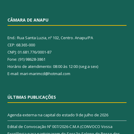
CÂMARA DE ANAPU
End.: Rua Santa Luzia, nº 102, Centro. Anapu/PA
CEP: 68.365-000
CNPJ: 01.681.776/0001-87
Fone: (91) 98628-3861
Horário de atendimento: 08:00 às 12:00 (seg a sex)
E-mail: mari-marimcd@hotmail.com
ÚLTIMAS PUBLICAÇÕES
Agenda externa na capital do estado
9 de julho de 2026
Edital de Convocação Nº 007/2026-C.M.A (CONVOCO Vossa
Excelência para participarem de Sessão Solene de Posse dos