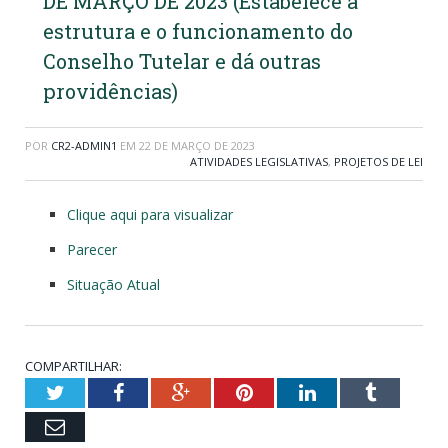
DE MARÇO DE 2023 (Estabelece a
estrutura e o funcionamento do
Conselho Tutelar e dá outras
providências)
POR
CR2-ADMIN1
EM
22 DE MARÇO DE 2023
ATIVIDADES LEGISLATIVAS
,
PROJETOS DE LEI
Clique aqui para visualizar
Parecer
Situação Atual
COMPARTILHAR:
Twitter
Facebook
Google+
Pinterest
LinkedIn
Tumblr
Email