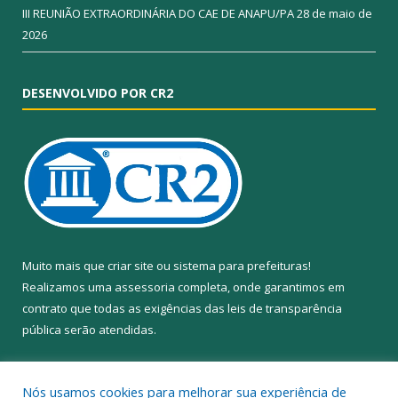
III REUNIÃO EXTRAORDINÁRIA DO CAE DE ANAPU/PA
28 de maio de
2026
DESENVOLVIDO POR CR2
Muito mais que
criar site
ou
sistema para prefeituras
!
Realizamos uma
assessoria
completa, onde garantimos em
contrato que todas as exigências das
leis de transparência
pública
serão atendidas.
Conheça o
PNTP
e o
Radar da Transparência Pública
Nós usamos cookies para melhorar sua experiência de