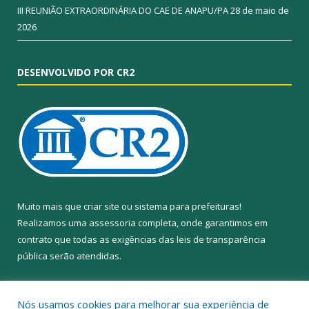
III REUNIÃO EXTRAORDINÁRIA DO CAE DE ANAPU/PA
28 de maio de
2026
DESENVOLVIDO POR CR2
Muito mais que
criar site
ou
sistema para prefeituras
!
Realizamos uma
assessoria
completa, onde garantimos em
contrato que todas as exigências das
leis de transparência
pública
serão atendidas.
Conheça o
PNTP
e o
Radar da Transparência Pública
Nós usamos cookies para melhorar sua experiência de