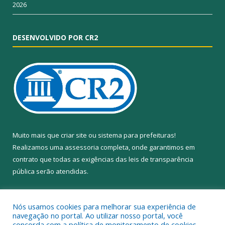
2026
DESENVOLVIDO POR CR2
Muito mais que
criar site
ou
sistema para prefeituras
!
Realizamos uma
assessoria
completa, onde garantimos em
contrato que todas as exigências das
leis de transparência
pública
serão atendidas.
Conheça o
PNTP
e o
Radar da Transparência Pública
Nós usamos cookies para melhorar sua experiência de
navegação no portal. Ao utilizar nosso portal, você
concorda com a política de monitoramento de cookies.