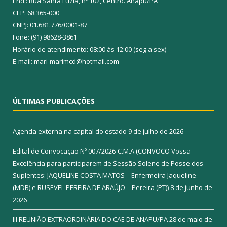
End.: Rua Santa Luzia, nº 102, Centro. Anapu/PA
CEP: 68.365-000
CNPJ: 01.681.776/0001-87
Fone: (91) 98628-3861
Horário de atendimento: 08:00 às 12:00 (seg a sex)
E-mail: mari-marimcd@hotmail.com
ÚLTIMAS PUBLICAÇÕES
Agenda externa na capital do estado
9 de julho de 2026
Edital de Convocação Nº 007/2026-C.M.A (CONVOCO Vossa
Excelência para participarem de Sessão Solene de Posse dos
Suplentes: JAQUELINE COSTA MATOS – Enfermeira Jaqueline
(MDB) e RUSEVEL PEREIRA DE ARAÚJO – Pereira (PT))
8 de junho de
2026
III REUNIÃO EXTRAORDINÁRIA DO CAE DE ANAPU/PA
28 de maio de