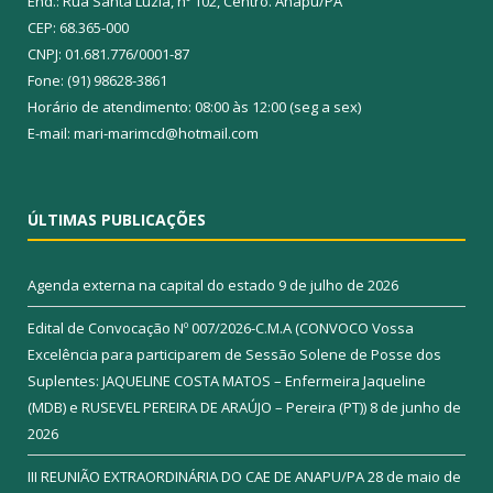
End.: Rua Santa Luzia, nº 102, Centro. Anapu/PA
CEP: 68.365-000
CNPJ: 01.681.776/0001-87
Fone: (91) 98628-3861
Horário de atendimento: 08:00 às 12:00 (seg a sex)
E-mail: mari-marimcd@hotmail.com
ÚLTIMAS PUBLICAÇÕES
Agenda externa na capital do estado
9 de julho de 2026
Edital de Convocação Nº 007/2026-C.M.A (CONVOCO Vossa
Excelência para participarem de Sessão Solene de Posse dos
Suplentes: JAQUELINE COSTA MATOS – Enfermeira Jaqueline
(MDB) e RUSEVEL PEREIRA DE ARAÚJO – Pereira (PT))
8 de junho de
2026
III REUNIÃO EXTRAORDINÁRIA DO CAE DE ANAPU/PA
28 de maio de