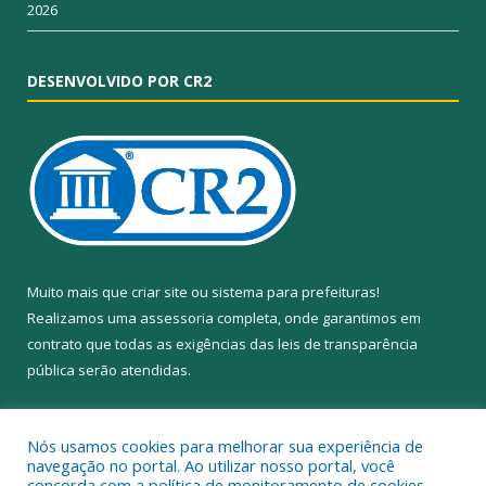
2026
DESENVOLVIDO POR CR2
Muito mais que
criar site
ou
sistema para prefeituras
!
Realizamos uma
assessoria
completa, onde garantimos em
contrato que todas as exigências das
leis de transparência
pública
serão atendidas.
Conheça o
PNTP
e o
Radar da Transparência Pública
Nós usamos cookies para melhorar sua experiência de
navegação no portal. Ao utilizar nosso portal, você
concorda com a política de monitoramento de cookies.