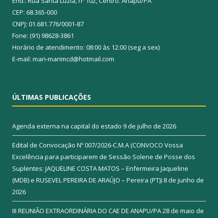
End.: Rua Santa Luzia, nº 102, Centro. Anapu/PA
CEP: 68.365-000
CNPJ: 01.681.776/0001-87
Fone: (91) 98628-3861
Horário de atendimento: 08:00 às 12:00 (seg a sex)
E-mail: mari-marimcd@hotmail.com
ÚLTIMAS PUBLICAÇÕES
Agenda externa na capital do estado
9 de julho de 2026
Edital de Convocação Nº 007/2026-C.M.A (CONVOCO Vossa
Excelência para participarem de Sessão Solene de Posse dos
Suplentes: JAQUELINE COSTA MATOS – Enfermeira Jaqueline
(MDB) e RUSEVEL PEREIRA DE ARAÚJO – Pereira (PT))
8 de junho de
2026
III REUNIÃO EXTRAORDINÁRIA DO CAE DE ANAPU/PA
28 de maio de