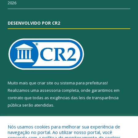
2026
DESENVOLVIDO POR CR2
Muito mais que
criar site
ou
sistema para prefeituras
!
Realizamos uma
assessoria
completa, onde garantimos em
contrato que todas as exigências das
leis de transparência
pública
serão atendidas.
Conheça o
PNTP
e o
Radar da Transparência Pública
Nós usamos cookies para melhorar sua experiência de
navegação no portal. Ao utilizar nosso portal, você
concorda com a política de monitoramento de cookies.