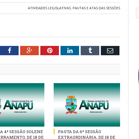
ATIVIDADES LEGISLATIVAS
,
PAUTAS E ATAS DAS SESSÕES
tter
Facebook
Google+
Pinterest
LinkedIn
Tumblr
Email
A 4ª SESSÃO SOLENE
PAUTA DA 6ª SESSÃO
RRAMENTO, DE 18 DE
EXTRAORDINÁRIA, DE 18 DE