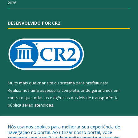
2026
DESENVOLVIDO POR CR2
Muito mais que
criar site
ou
sistema para prefeituras
!
Realizamos uma
assessoria
completa, onde garantimos em
contrato que todas as exigências das
leis de transparência
pública
serão atendidas.
Conheça o
PNTP
e o
Radar da Transparência Pública
Nós usamos cookies para melhorar sua experiência de
navegação no portal. Ao utilizar nosso portal, você
concorda com a política de monitoramento de cookies.