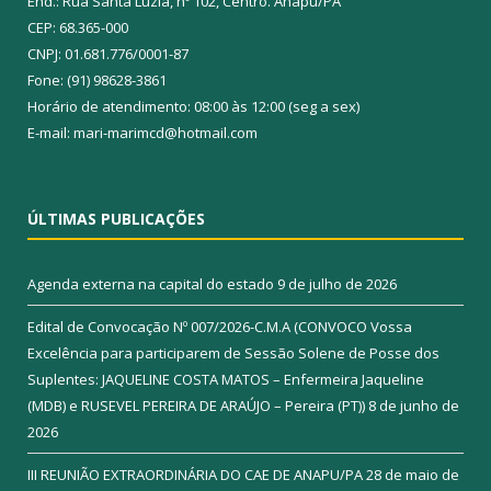
End.: Rua Santa Luzia, nº 102, Centro. Anapu/PA
CEP: 68.365-000
CNPJ: 01.681.776/0001-87
Fone: (91) 98628-3861
Horário de atendimento: 08:00 às 12:00 (seg a sex)
E-mail: mari-marimcd@hotmail.com
ÚLTIMAS PUBLICAÇÕES
Agenda externa na capital do estado
9 de julho de 2026
Edital de Convocação Nº 007/2026-C.M.A (CONVOCO Vossa
Excelência para participarem de Sessão Solene de Posse dos
Suplentes: JAQUELINE COSTA MATOS – Enfermeira Jaqueline
(MDB) e RUSEVEL PEREIRA DE ARAÚJO – Pereira (PT))
8 de junho de
2026
III REUNIÃO EXTRAORDINÁRIA DO CAE DE ANAPU/PA
28 de maio de