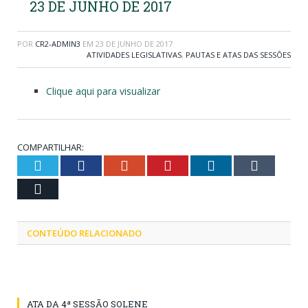
23 DE JUNHO DE 2017
POR
CR2-ADMIN3
EM
23 DE JUNHO DE 2017
ATIVIDADES LEGISLATIVAS
,
PAUTAS E ATAS DAS SESSÕES
Clique aqui para visualizar
COMPARTILHAR:
Twitter
Facebook
Google+
Pinterest
LinkedIn
Tumblr
Email
CONTEÚDO RELACIONADO
ATA DA 4ª SESSÃO SOLENE