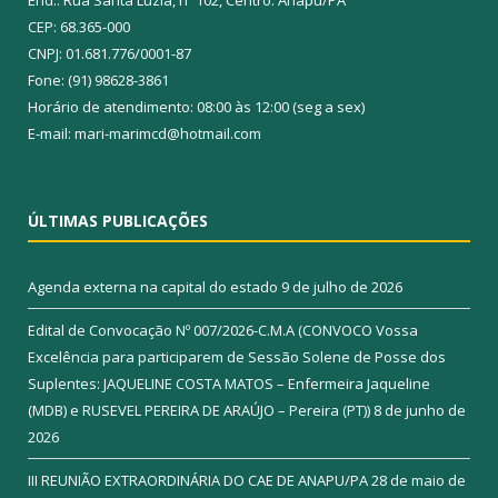
End.: Rua Santa Luzia, nº 102, Centro. Anapu/PA
CEP: 68.365-000
CNPJ: 01.681.776/0001-87
Fone: (91) 98628-3861
Horário de atendimento: 08:00 às 12:00 (seg a sex)
E-mail: mari-marimcd@hotmail.com
ÚLTIMAS PUBLICAÇÕES
Agenda externa na capital do estado
9 de julho de 2026
Edital de Convocação Nº 007/2026-C.M.A (CONVOCO Vossa
Excelência para participarem de Sessão Solene de Posse dos
Suplentes: JAQUELINE COSTA MATOS – Enfermeira Jaqueline
(MDB) e RUSEVEL PEREIRA DE ARAÚJO – Pereira (PT))
8 de junho de
2026
III REUNIÃO EXTRAORDINÁRIA DO CAE DE ANAPU/PA
28 de maio de