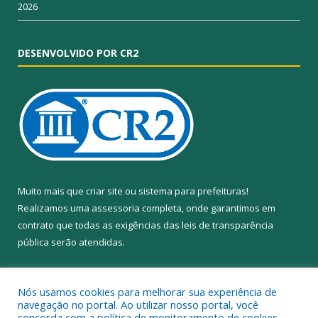
2026
DESENVOLVIDO POR CR2
Muito mais que
criar site
ou
sistema para prefeituras
!
Realizamos uma
assessoria
completa, onde garantimos em
contrato que todas as exigências das
leis de transparência
pública
serão atendidas.
Conheça o
PNTP
e o
Radar da Transparência Pública
Nós usamos cookies para melhorar sua experiência de
navegação no portal. Ao utilizar nosso portal, você
concorda com a política de monitoramento de cookies.