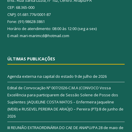
End.: Rua Santa Luzia, nº 102, Centro. Anapu/PA
CEP: 68.365-000
CNPJ: 01.681.776/0001-87
Fone: (91) 98628-3861
Horário de atendimento: 08:00 às 12:00 (seg a sex)
E-mail: mari-marimcd@hotmail.com
ÚLTIMAS PUBLICAÇÕES
Agenda externa na capital do estado
9 de julho de 2026
Edital de Convocação Nº 007/2026-C.M.A (CONVOCO Vossa
Excelência para participarem de Sessão Solene de Posse dos
Suplentes: JAQUELINE COSTA MATOS – Enfermeira Jaqueline
(MDB) e RUSEVEL PEREIRA DE ARAÚJO – Pereira (PT))
8 de junho de
2026
III REUNIÃO EXTRAORDINÁRIA DO CAE DE ANAPU/PA
28 de maio de