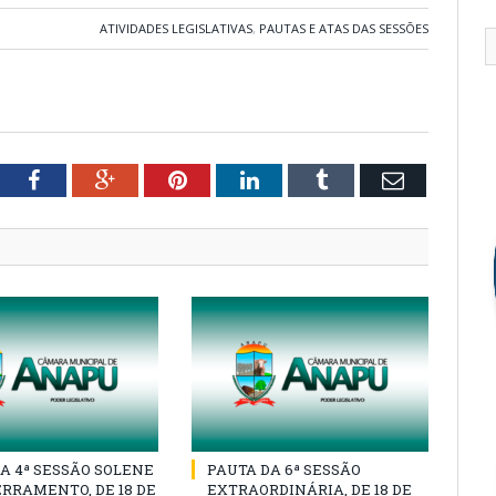
ATIVIDADES LEGISLATIVAS
,
PAUTAS E ATAS DAS SESSÕES
tter
Facebook
Google+
Pinterest
LinkedIn
Tumblr
Email
A 4ª SESSÃO SOLENE
PAUTA DA 6ª SESSÃO
RRAMENTO, DE 18 DE
EXTRAORDINÁRIA, DE 18 DE