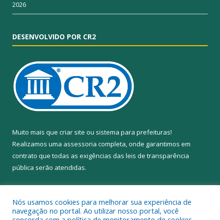
2026
DESENVOLVIDO POR CR2
Muito mais que
criar site
ou
sistema para prefeituras
!
Realizamos uma
assessoria
completa, onde garantimos em
contrato que todas as exigências das
leis de transparência
pública
serão atendidas.
Conheça o
PNTP
e o
Radar da Transparência Pública
Nós usamos cookies para melhorar sua experiência de
navegação no portal. Ao utilizar nosso portal, você
concorda com a política de monitoramento de cookies.