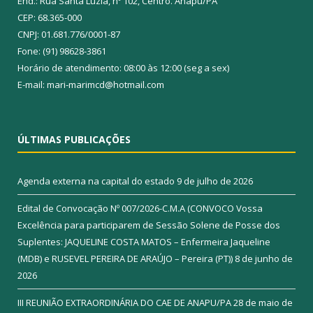
End.: Rua Santa Luzia, nº 102, Centro. Anapu/PA
CEP: 68.365-000
CNPJ: 01.681.776/0001-87
Fone: (91) 98628-3861
Horário de atendimento: 08:00 às 12:00 (seg a sex)
E-mail: mari-marimcd@hotmail.com
ÚLTIMAS PUBLICAÇÕES
Agenda externa na capital do estado
9 de julho de 2026
Edital de Convocação Nº 007/2026-C.M.A (CONVOCO Vossa
Excelência para participarem de Sessão Solene de Posse dos
Suplentes: JAQUELINE COSTA MATOS – Enfermeira Jaqueline
(MDB) e RUSEVEL PEREIRA DE ARAÚJO – Pereira (PT))
8 de junho de
2026
III REUNIÃO EXTRAORDINÁRIA DO CAE DE ANAPU/PA
28 de maio de