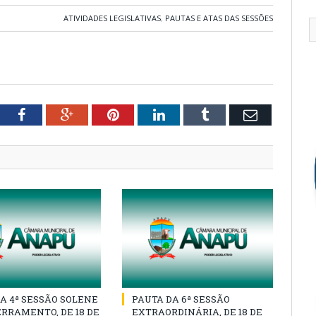
ATIVIDADES LEGISLATIVAS
,
PAUTAS E ATAS DAS SESSÕES
tter
Facebook
Google+
Pinterest
LinkedIn
Tumblr
Email
A 4ª SESSÃO SOLENE
PAUTA DA 6ª SESSÃO
RRAMENTO, DE 18 DE
EXTRAORDINÁRIA, DE 18 DE