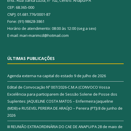
End.: Rua Santa Luzia, nº 102, Centro. Anapu/PA
CEP: 68.365-000
CNPJ: 01.681.776/0001-87
Fone: (91) 98628-3861
Horário de atendimento: 08:00 às 12:00 (seg a sex)
E-mail: mari-marimcd@hotmail.com
ÚLTIMAS PUBLICAÇÕES
Agenda externa na capital do estado
9 de julho de 2026
Edital de Convocação Nº 007/2026-C.M.A (CONVOCO Vossa
Excelência para participarem de Sessão Solene de Posse dos
Suplentes: JAQUELINE COSTA MATOS – Enfermeira Jaqueline
(MDB) e RUSEVEL PEREIRA DE ARAÚJO – Pereira (PT))
8 de junho de
2026
III REUNIÃO EXTRAORDINÁRIA DO CAE DE ANAPU/PA
28 de maio de