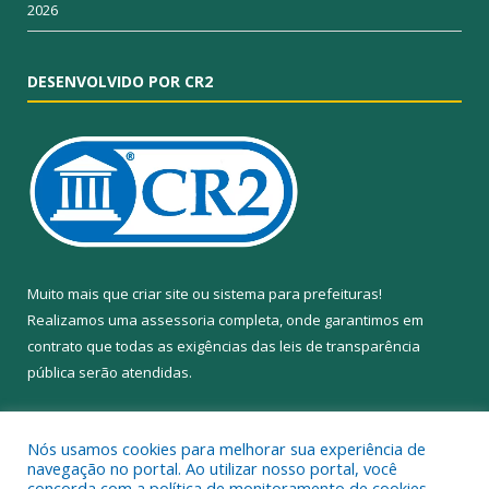
2026
DESENVOLVIDO POR CR2
Muito mais que
criar site
ou
sistema para prefeituras
!
Realizamos uma
assessoria
completa, onde garantimos em
contrato que todas as exigências das
leis de transparência
pública
serão atendidas.
Conheça o
PNTP
e o
Radar da Transparência Pública
Nós usamos cookies para melhorar sua experiência de
navegação no portal. Ao utilizar nosso portal, você
concorda com a política de monitoramento de cookies.