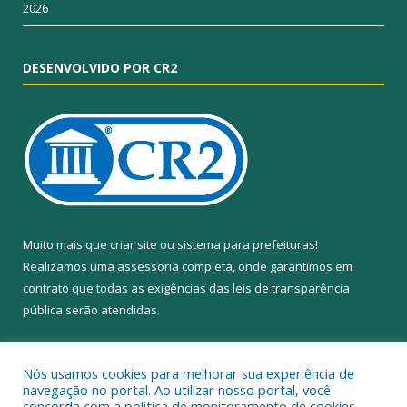
2026
DESENVOLVIDO POR CR2
Muito mais que
criar site
ou
sistema para prefeituras
!
Realizamos uma
assessoria
completa, onde garantimos em
contrato que todas as exigências das
leis de transparência
pública
serão atendidas.
Conheça o
PNTP
e o
Radar da Transparência Pública
Nós usamos cookies para melhorar sua experiência de
navegação no portal. Ao utilizar nosso portal, você
concorda com a política de monitoramento de cookies.