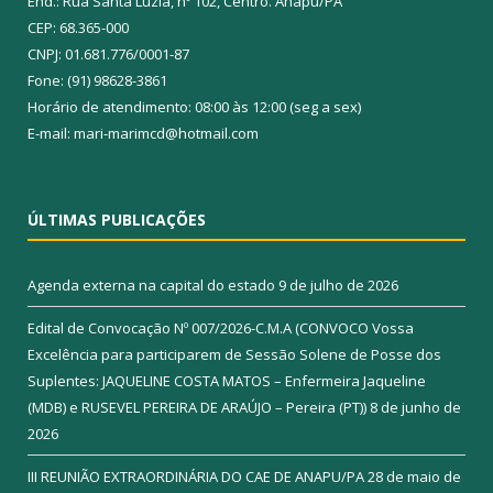
End.: Rua Santa Luzia, nº 102, Centro. Anapu/PA
CEP: 68.365-000
CNPJ: 01.681.776/0001-87
Fone: (91) 98628-3861
Horário de atendimento: 08:00 às 12:00 (seg a sex)
E-mail: mari-marimcd@hotmail.com
ÚLTIMAS PUBLICAÇÕES
Agenda externa na capital do estado
9 de julho de 2026
Edital de Convocação Nº 007/2026-C.M.A (CONVOCO Vossa
Excelência para participarem de Sessão Solene de Posse dos
Suplentes: JAQUELINE COSTA MATOS – Enfermeira Jaqueline
(MDB) e RUSEVEL PEREIRA DE ARAÚJO – Pereira (PT))
8 de junho de
2026
III REUNIÃO EXTRAORDINÁRIA DO CAE DE ANAPU/PA
28 de maio de