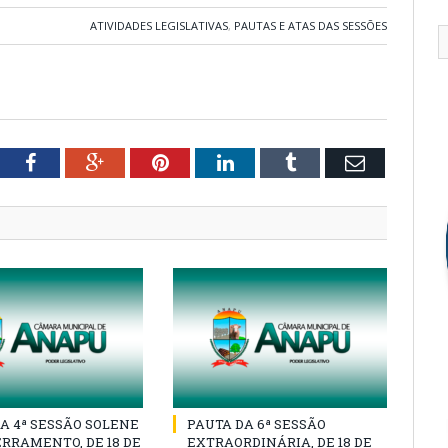
ATIVIDADES LEGISLATIVAS
,
PAUTAS E ATAS DAS SESSÕES
tter
Facebook
Google+
Pinterest
LinkedIn
Tumblr
Email
A 4ª SESSÃO SOLENE
PAUTA DA 6ª SESSÃO
RRAMENTO, DE 18 DE
EXTRAORDINÁRIA, DE 18 DE