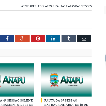
ATIVIDADES LEGISLATIVAS
,
PAUTAS E ATAS DAS SESSÕES
tter
Facebook
Google+
Pinterest
LinkedIn
Tumblr
Email
A 4ª SESSÃO SOLENE
PAUTA DA 6ª SESSÃO
RRAMENTO, DE 18 DE
EXTRAORDINÁRIA, DE 18 DE