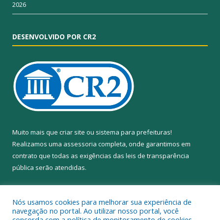
2026
DESENVOLVIDO POR CR2
Muito mais que
criar site
ou
sistema para prefeituras
!
Realizamos uma
assessoria
completa, onde garantimos em
contrato que todas as exigências das
leis de transparência
pública
serão atendidas.
Conheça o
PNTP
e o
Radar da Transparência Pública
Nós usamos cookies para melhorar sua experiência de
navegação no portal. Ao utilizar nosso portal, você
concorda com a política de monitoramento de cookies.