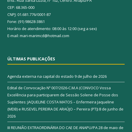
End.: Rua Santa Luzia, nº 102, Centro. Anapu/PA
CEP: 68.365-000
CNPJ: 01.681.776/0001-87
Fone: (91) 98628-3861
Horário de atendimento: 08:00 às 12:00 (seg a sex)
E-mail: mari-marimcd@hotmail.com
ÚLTIMAS PUBLICAÇÕES
Agenda externa na capital do estado
9 de julho de 2026
Edital de Convocação Nº 007/2026-C.M.A (CONVOCO Vossa
Excelência para participarem de Sessão Solene de Posse dos
Suplentes: JAQUELINE COSTA MATOS – Enfermeira Jaqueline
(MDB) e RUSEVEL PEREIRA DE ARAÚJO – Pereira (PT))
8 de junho de
2026
III REUNIÃO EXTRAORDINÁRIA DO CAE DE ANAPU/PA
28 de maio de