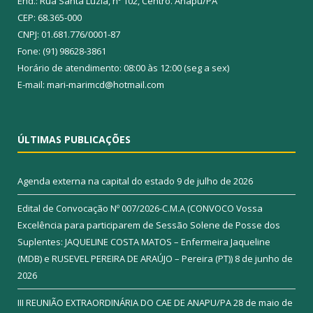
End.: Rua Santa Luzia, nº 102, Centro. Anapu/PA
CEP: 68.365-000
CNPJ: 01.681.776/0001-87
Fone: (91) 98628-3861
Horário de atendimento: 08:00 às 12:00 (seg a sex)
E-mail: mari-marimcd@hotmail.com
ÚLTIMAS PUBLICAÇÕES
Agenda externa na capital do estado
9 de julho de 2026
Edital de Convocação Nº 007/2026-C.M.A (CONVOCO Vossa
Excelência para participarem de Sessão Solene de Posse dos
Suplentes: JAQUELINE COSTA MATOS – Enfermeira Jaqueline
(MDB) e RUSEVEL PEREIRA DE ARAÚJO – Pereira (PT))
8 de junho de
2026
III REUNIÃO EXTRAORDINÁRIA DO CAE DE ANAPU/PA
28 de maio de