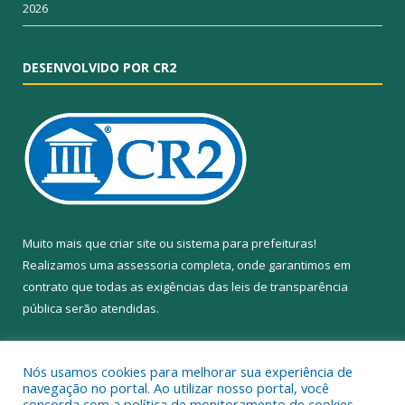
2026
DESENVOLVIDO POR CR2
Muito mais que
criar site
ou
sistema para prefeituras
!
Realizamos uma
assessoria
completa, onde garantimos em
contrato que todas as exigências das
leis de transparência
pública
serão atendidas.
Conheça o
PNTP
e o
Radar da Transparência Pública
Nós usamos cookies para melhorar sua experiência de
navegação no portal. Ao utilizar nosso portal, você
concorda com a política de monitoramento de cookies.