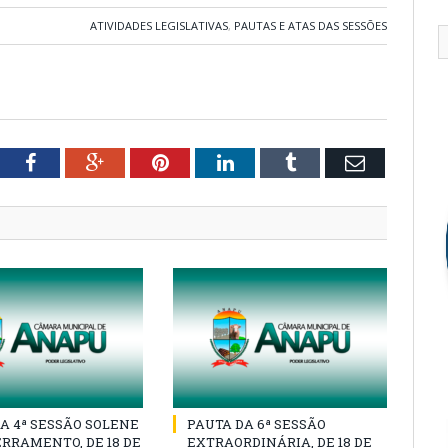
ATIVIDADES LEGISLATIVAS
,
PAUTAS E ATAS DAS SESSÕES
tter
Facebook
Google+
Pinterest
LinkedIn
Tumblr
Email
A 4ª SESSÃO SOLENE
PAUTA DA 6ª SESSÃO
RRAMENTO, DE 18 DE
EXTRAORDINÁRIA, DE 18 DE