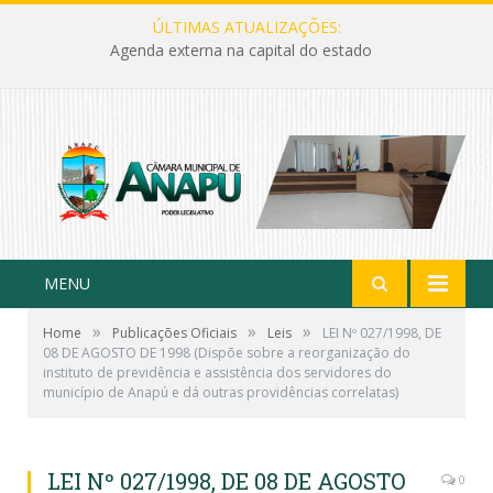
ÚLTIMAS ATUALIZAÇÕES:
Agenda externa na capital do estado
MENU
»
»
»
Home
Publicações Oficiais
Leis
LEI Nº 027/1998, DE
08 DE AGOSTO DE 1998 (Dispõe sobre a reorganização do
instituto de previdência e assistência dos servidores do
município de Anapú e dá outras providências correlatas)
LEI Nº 027/1998, DE 08 DE AGOSTO
0