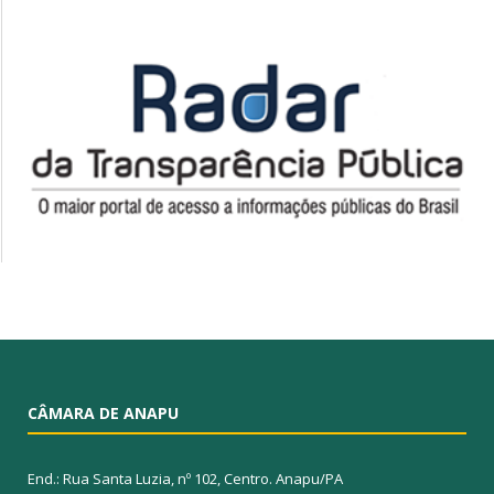
CÂMARA DE ANAPU
End.: Rua Santa Luzia, nº 102, Centro. Anapu/PA