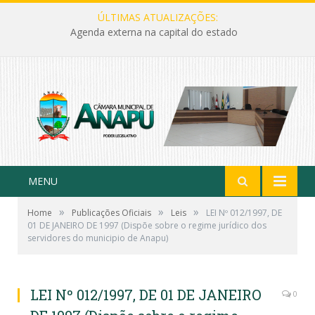
ÚLTIMAS ATUALIZAÇÕES:
Agenda externa na capital do estado
MENU
»
»
»
Home
Publicações Oficiais
Leis
LEI Nº 012/1997, DE
01 DE JANEIRO DE 1997 (Dispõe sobre o regime jurídico dos
servidores do municipio de Anapu)
LEI Nº 012/1997, DE 01 DE JANEIRO
0