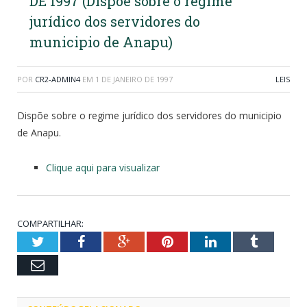
DE 1997 (Dispõe sobre o regime
jurídico dos servidores do
municipio de Anapu)
POR
CR2-ADMIN4
EM
1 DE JANEIRO DE 1997
LEIS
Dispõe sobre o regime jurídico dos servidores do municipio
de Anapu.
Clique aqui para visualizar
COMPARTILHAR:
Twitter
Facebook
Google+
Pinterest
LinkedIn
Tumblr
Email