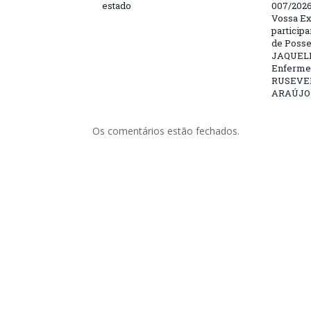
estado
007/202
Vossa Ex
particip
de Posse
JAQUELI
Enfermei
RUSEVE
ARAÚJO –
Os comentários estão fechados.