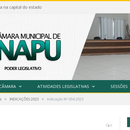
a na capital do estado
 CÂMARA
ATIVIDADES LEGISLATIVAS
SESSÕES
»
»
s
INDICAÇÕES 2023
Indicação Nº 004.2023
0