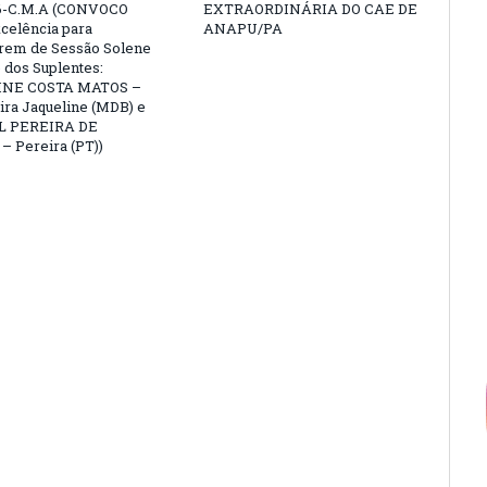
6-C.M.A (CONVOCO
EXTRAORDINÁRIA DO CAE DE
celência para
ANAPU/PA
arem de Sessão Solene
 dos Suplentes:
NE COSTA MATOS –
ra Jaqueline (MDB) e
L PEREIRA DE
 Pereira (PT))