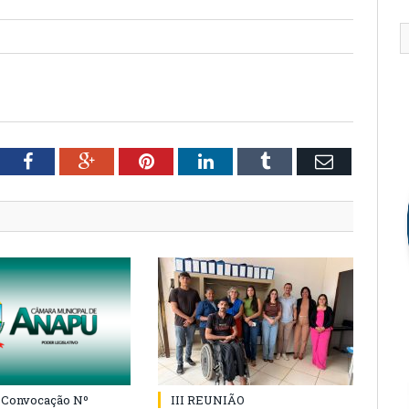
tter
Facebook
Google+
Pinterest
LinkedIn
Tumblr
Email
e Convocação Nº
III REUNIÃO