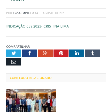
POR
CR2-ADMIN4
EM
14 DE AGOSTO DE 2023
INDICAÇÃO 039.2023- CRISTINA LIMA
COMPARTILHAR:
Twitter
Facebook
Google+
Pinterest
LinkedIn
Tumblr
Email
CONTEÚDO RELACIONADO