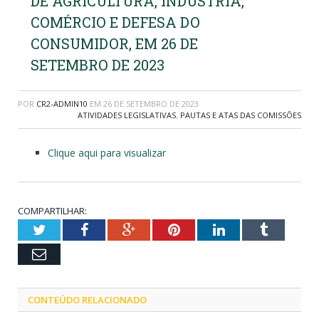
DE AGRICULTURA, INDUSTRIA,
COMÉRCIO E DEFESA DO
CONSUMIDOR, EM 26 DE
SETEMBRO DE 2023
POR
CR2-ADMIN10
EM
26 DE SETEMBRO DE 2023
ATIVIDADES LEGISLATIVAS
,
PAUTAS E ATAS DAS COMISSÕES
Clique aqui para visualizar
COMPARTILHAR:
Twitter
Facebook
Google+
Pinterest
LinkedIn
Tumblr
Email
CONTEÚDO RELACIONADO