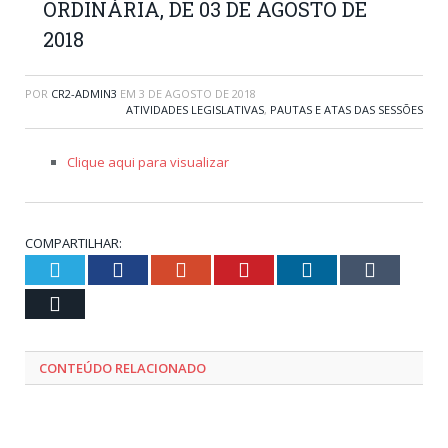
ORDINÁRIA, DE 03 DE AGOSTO DE
2018
POR
CR2-ADMIN3
EM
3 DE AGOSTO DE 2018
ATIVIDADES LEGISLATIVAS
,
PAUTAS E ATAS DAS SESSÕES
Clique aqui para visualizar
COMPARTILHAR:
Twitter
Facebook
Google+
Pinterest
LinkedIn
Tumblr
Email
CONTEÚDO RELACIONADO