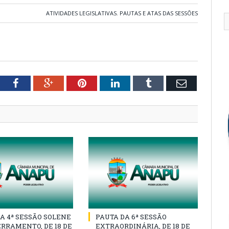
ATIVIDADES LEGISLATIVAS
,
PAUTAS E ATAS DAS SESSÕES
tter
Facebook
Google+
Pinterest
LinkedIn
Tumblr
Email
A 4ª SESSÃO SOLENE
PAUTA DA 6ª SESSÃO
RRAMENTO, DE 18 DE
EXTRAORDINÁRIA, DE 18 DE