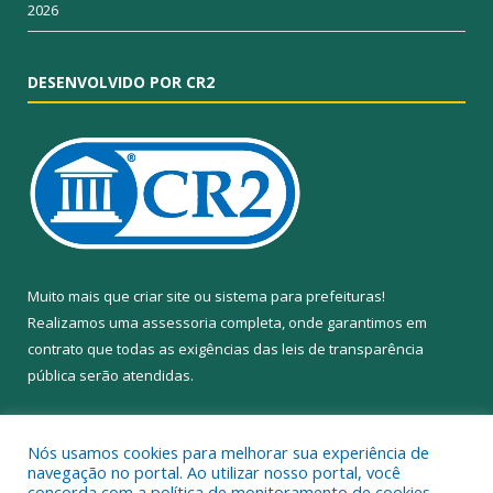
2026
DESENVOLVIDO POR CR2
Muito mais que
criar site
ou
sistema para prefeituras
!
Realizamos uma
assessoria
completa, onde garantimos em
contrato que todas as exigências das
leis de transparência
pública
serão atendidas.
Conheça o
PNTP
e o
Radar da Transparência Pública
Nós usamos cookies para melhorar sua experiência de
navegação no portal. Ao utilizar nosso portal, você
concorda com a política de monitoramento de cookies.