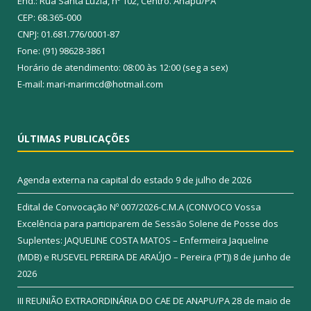
End.: Rua Santa Luzia, nº 102, Centro. Anapu/PA
CEP: 68.365-000
CNPJ: 01.681.776/0001-87
Fone: (91) 98628-3861
Horário de atendimento: 08:00 às 12:00 (seg a sex)
E-mail: mari-marimcd@hotmail.com
ÚLTIMAS PUBLICAÇÕES
Agenda externa na capital do estado
9 de julho de 2026
Edital de Convocação Nº 007/2026-C.M.A (CONVOCO Vossa
Excelência para participarem de Sessão Solene de Posse dos
Suplentes: JAQUELINE COSTA MATOS – Enfermeira Jaqueline
(MDB) e RUSEVEL PEREIRA DE ARAÚJO – Pereira (PT))
8 de junho de
2026
III REUNIÃO EXTRAORDINÁRIA DO CAE DE ANAPU/PA
28 de maio de