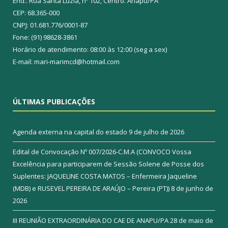
End.: Rua Santa Luzia, nº 102, Centro. Anapu/PA
CEP: 68.365-000
CNPJ: 01.681.776/0001-87
Fone: (91) 98628-3861
Horário de atendimento: 08:00 às 12:00 (seg a sex)
E-mail: mari-marimcd@hotmail.com
ÚLTIMAS PUBLICAÇÕES
Agenda externa na capital do estado
9 de julho de 2026
Edital de Convocação Nº 007/2026-C.M.A (CONVOCO Vossa
Excelência para participarem de Sessão Solene de Posse dos
Suplentes: JAQUELINE COSTA MATOS – Enfermeira Jaqueline
(MDB) e RUSEVEL PEREIRA DE ARAÚJO – Pereira (PT))
8 de junho de
2026
III REUNIÃO EXTRAORDINÁRIA DO CAE DE ANAPU/PA
28 de maio de