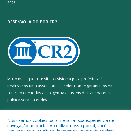
2026
DESENVOLVIDO POR CR2
Muito mais que
criar site
ou
sistema para prefeituras
!
Realizamos uma
assessoria
completa, onde garantimos em
contrato que todas as exigências das
leis de transparência
pública
serão atendidas.
Conheça o
PNTP
e o
Radar da Transparência Pública
Nós usamos cookies para melhorar sua experiência de
navegação no portal. Ao utilizar nosso portal, você
concorda com a política de monitoramento de cookies.