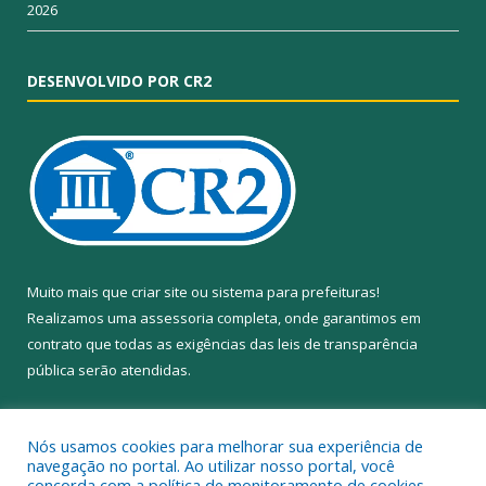
2026
DESENVOLVIDO POR CR2
Muito mais que
criar site
ou
sistema para prefeituras
!
Realizamos uma
assessoria
completa, onde garantimos em
contrato que todas as exigências das
leis de transparência
pública
serão atendidas.
Conheça o
PNTP
e o
Radar da Transparência Pública
Nós usamos cookies para melhorar sua experiência de
navegação no portal. Ao utilizar nosso portal, você
concorda com a política de monitoramento de cookies.