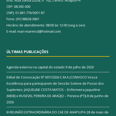
End.: Rua Santa Luzia, nº 102, Centro. Anapu/PA
CEP: 68.365-000
CNPJ: 01.681.776/0001-87
Fone: (91) 98628-3861
Horário de atendimento: 08:00 às 12:00 (seg a sex)
E-mail: mari-marimcd@hotmail.com
ÚLTIMAS PUBLICAÇÕES
Agenda externa na capital do estado
9 de julho de 2026
Edital de Convocação Nº 007/2026-C.M.A (CONVOCO Vossa
Excelência para participarem de Sessão Solene de Posse dos
Suplentes: JAQUELINE COSTA MATOS – Enfermeira Jaqueline
(MDB) e RUSEVEL PEREIRA DE ARAÚJO – Pereira (PT))
8 de junho de
2026
III REUNIÃO EXTRAORDINÁRIA DO CAE DE ANAPU/PA
28 de maio de