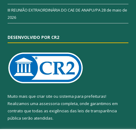
III REUNIÃO EXTRAORDINÁRIA DO CAE DE ANAPU/PA
28 de maio de
2026
DESENVOLVIDO POR CR2
Muito mais que
criar site
ou
sistema para prefeituras
!
Realizamos uma
assessoria
completa, onde garantimos em
contrato que todas as exigências das
leis de transparência
pública
serão atendidas.
Conheça o
PNTP
e o
Radar da Transparência Pública