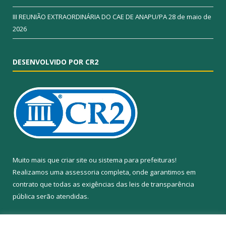
III REUNIÃO EXTRAORDINÁRIA DO CAE DE ANAPU/PA
28 de maio de
2026
DESENVOLVIDO POR CR2
Muito mais que
criar site
ou
sistema para prefeituras
!
Realizamos uma
assessoria
completa, onde garantimos em
contrato que todas as exigências das
leis de transparência
pública
serão atendidas.
Conheça o
PNTP
e o
Radar da Transparência Pública