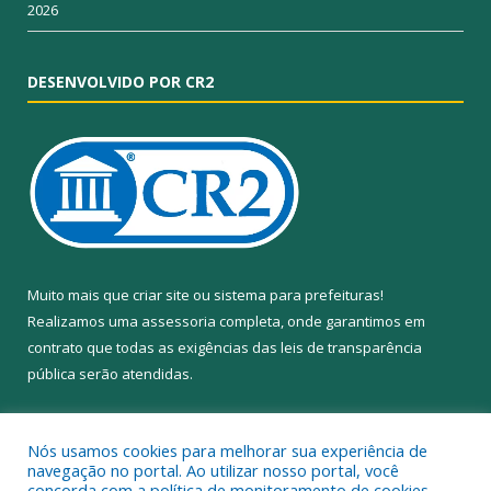
2026
DESENVOLVIDO POR CR2
Muito mais que
criar site
ou
sistema para prefeituras
!
Realizamos uma
assessoria
completa, onde garantimos em
contrato que todas as exigências das
leis de transparência
pública
serão atendidas.
Conheça o
PNTP
e o
Radar da Transparência Pública
Nós usamos cookies para melhorar sua experiência de
navegação no portal. Ao utilizar nosso portal, você
concorda com a política de monitoramento de cookies.