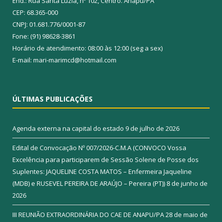
End.: Rua Santa Luzia, nº 102, Centro. Anapu/PA
CEP: 68.365-000
CNPJ: 01.681.776/0001-87
Fone: (91) 98628-3861
Horário de atendimento: 08:00 às 12:00 (seg a sex)
E-mail: mari-marimcd@hotmail.com
ÚLTIMAS PUBLICAÇÕES
Agenda externa na capital do estado
9 de julho de 2026
Edital de Convocação Nº 007/2026-C.M.A (CONVOCO Vossa
Excelência para participarem de Sessão Solene de Posse dos
Suplentes: JAQUELINE COSTA MATOS – Enfermeira Jaqueline
(MDB) e RUSEVEL PEREIRA DE ARAÚJO – Pereira (PT))
8 de junho de
2026
III REUNIÃO EXTRAORDINÁRIA DO CAE DE ANAPU/PA
28 de maio de